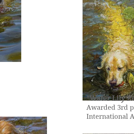
des Monat 4
"Water Lily R
Awarded 3rd pl
International 