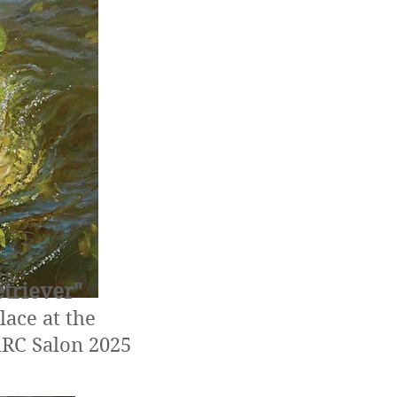
etriever"
ace at the
ARC Salon 2025