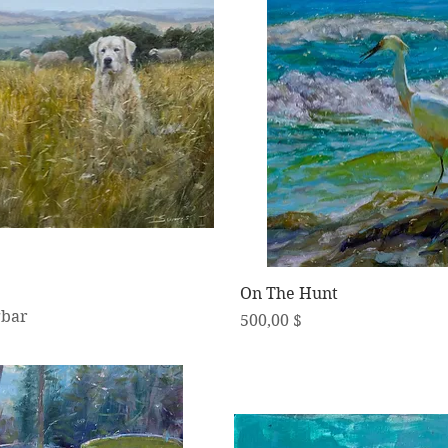
Schnellansicht
Schnellansicht
On The Hunt
gbar
Preis
500,00 $