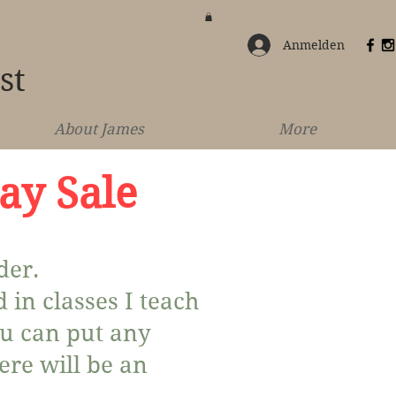
Anmelden
st
About James
More
ay Sale
der.
 in classes I teach
ou can put any
re will be an