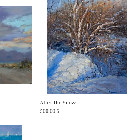
Schnellansicht
After the Snow
Preis
500,00 $