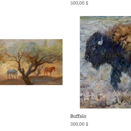
Preis
500,00 $
Schnellansicht
Schnellansicht
Buffalo
Preis
300,00 $