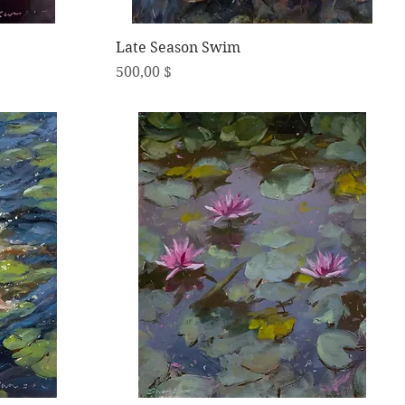
Schnellansicht
Late Season Swim
Preis
500,00 $