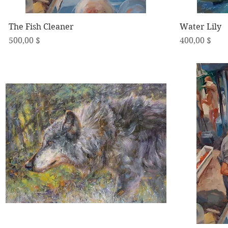
Schnellansicht
The Fish Cleaner
Water Lily
Preis
Preis
500,00 $
400,00 $