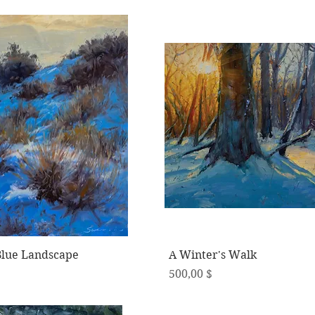
Schnellansicht
Schnellansicht
Blue Landscape
A Winter's Walk
Preis
500,00 $