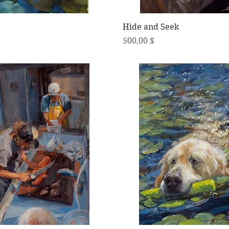
Schnellansicht
Schnellansicht
Hide and Seek
Preis
500,00 $