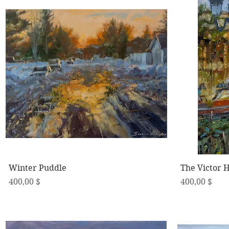
Schnellansicht
Winter Puddle
The Victor 
Preis
Preis
400,00 $
400,00 $