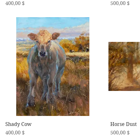
Preis
Preis
400,00 $
500,00 $
Schnellansicht
Shady Cow
Horse Dust
Preis
Preis
400,00 $
500,00 $