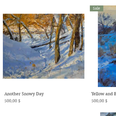
Sale
Schnellansicht
Another Snowy Day
Yellow and 
Preis
Preis
500,00 $
500,00 $