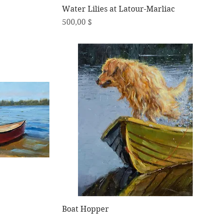
Schnellansicht
Water Lilies at Latour-Marliac
Preis
500,00 $
Schnellansicht
Boat Hopper