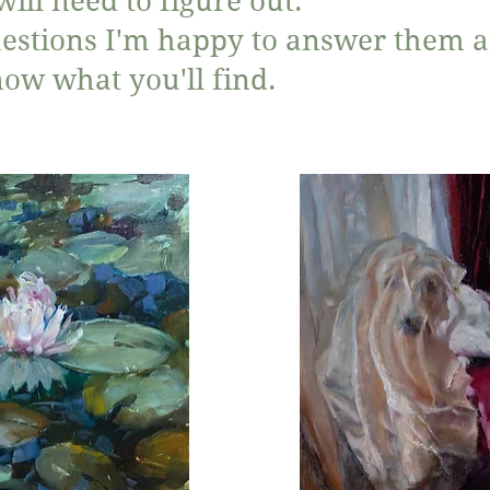
will need to figure out.
uestions I'm happy to answer them 
ow what you'll find.