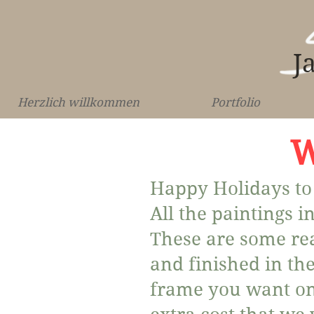
J
Herzlich willkommen
Portfolio
W
Happy Holidays to
All the paintings i
These are some rea
and finished in th
frame you want on