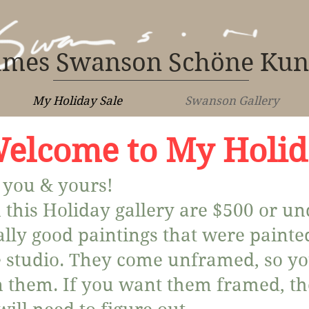
ames Swanson Schöne Kun
My Holiday Sale
Swanson Gallery
elcome to My Holid
 you & yours!
n this Holiday gallery are $500 or un
lly good paintings that were painted
e studio. They come unframed, so y
 them. If you want them framed, the