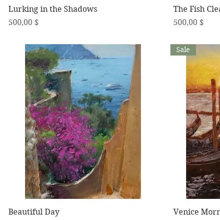
Schnellansicht
Lurking in the Shadows
The Fish Cl
Preis
Preis
500,00 $
500,00 $
Sale
Schnellansicht
Beautiful Day
Venice Morn