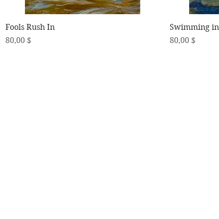
Schnellansicht
Fools Rush In
Swimming in 
Preis
Preis
80,00 $
80,00 $