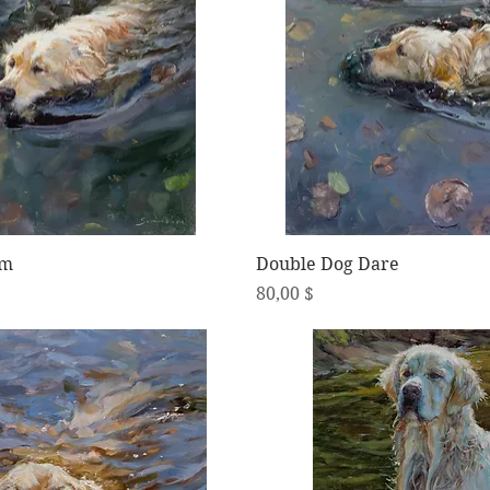
Schnellansicht
Schnellansicht
im
Double Dog Dare
Preis
80,00 $