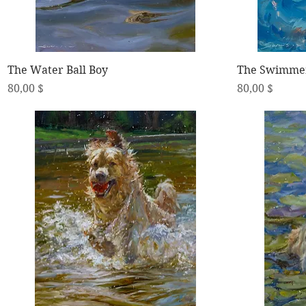
Schnellansicht
The Water Ball Boy
The Swimme
Preis
Preis
80,00 $
80,00 $