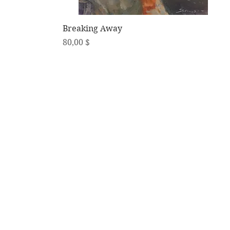
Schnellansicht
Breaking Away
Preis
80,00 $