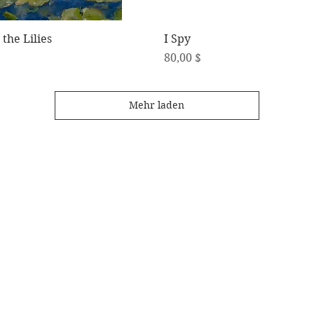
Schnellansicht
Schnellansicht
the Lilies
I Spy
Preis
80,00 $
Mehr laden