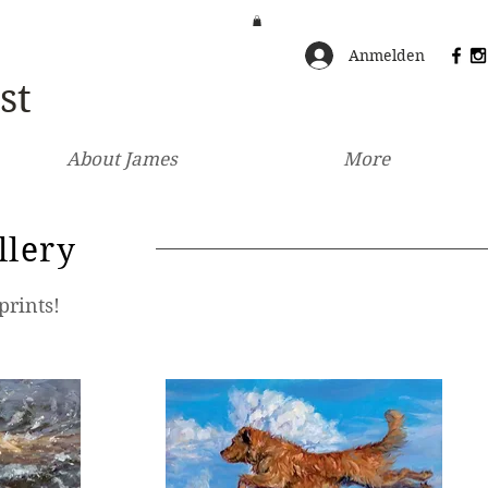
Anmelden
st
About James
More
llery
prints!