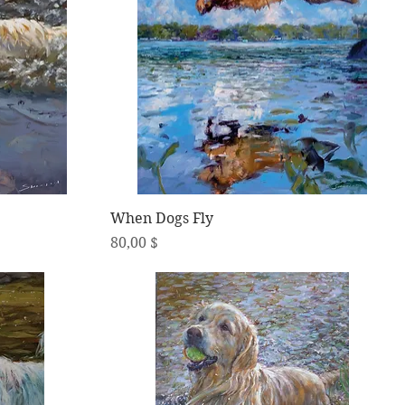
Schnellansicht
When Dogs Fly
Preis
80,00 $