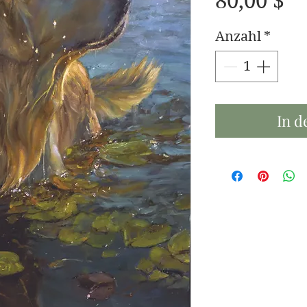
Pr
80,00 $
Anzahl
*
In d