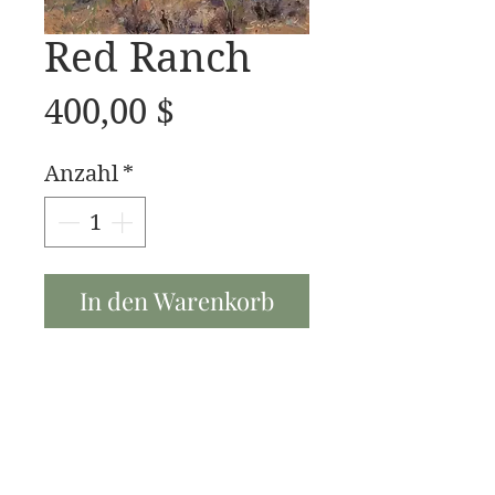
Red Ranch
Preis
400,00 $
Anzahl
*
In den Warenkorb
Red Ranch is a 12x16 oil
James Swanson Schöne Kunst